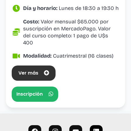
Día y horario:
Lunes de 18:30 a 19:30 h
Costo:
Valor mensual $65.000 por
suscripción en MercadoPago. Valor
del curso completo: 1 pago de U$s
400
Modalidad:
Cuatrimestral (16 clases)
Ver más
Inscripción
F
I
Y
L
a
n
o
i