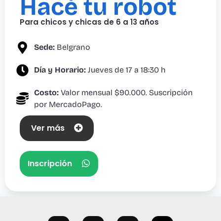
Hacé tu robot
Para chicos y chicas de 6 a 13 años
Sede:
Belgrano
Día y Horario:
Jueves de 17 a 18:30 h
Costo:
Valor mensual $90.000. Suscripción
por MercadoPago.
Ver más
Inscripción
F
I
Y
L
a
n
o
i